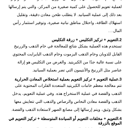
لعملية تعويم للحصول على كمية صغيرة من المركز، والتي يتم إرسالها
بعد ذلك إلى عملية السيانيد. لا يتطلب طحن معادن دقيقة، وتقليل
استهلاك الطاقة، واحتلال مناطق نباتية صغيرة، وتوفير استثمار رأس
المال….
2.التعويم + تركيز التكليس + زرقة التكليس
تستخدم هذه العملية بشكل شائع للمعالجة في خام الذهب والزرنيخ
القابل للذوبان وخام الذهب البزموت وخام الذهب البايرايت المحتوي
على نسبة عالية جدًا من الكبريتيد. والغرض من التكليس هو إزالة
عناصر مثل الزرنيخ والأنتيمون التي تضر بعملية السيانيد.
3.عملية التعويم + تركيز التعويم بعملية استخلاص المعادن الحرارية
تتم معالجة معظم خامات الكبريتيد المتعددة الفلزات المحتوية على
الذهب والفضة في عملية الاستخراج هذه. وفي عملية التعويم، يدخل
الذهب والفضة معادن النحاس والرصاص والذهب التي تتعايش معها
بشكل وثيق، ويتم إرسالها إلى مصانع الصهر لاستعادة الذهب والفضة.
4.التعويم + مخلفات التعويم أو السياندة المتوسطة + تركيز التعويم في
الموقع بالزرقة