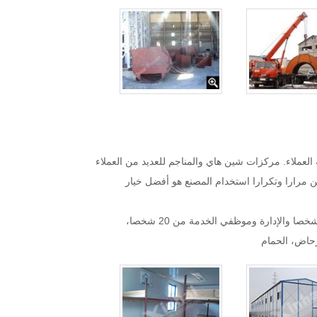
العملاء. مركزات شين هاي والمناجم للعديد من العملاء
كن مرارا وتكرارا استخدام المصنع هو أفضل خيار
وفيما يلي كتلة العملاء التعدين شين هاي لمجموعة كاملة من تصميم منطقة معيشة قتال الخطة، فإن العدد الإجمالي للمصنع لتجهيز 90 شخصا والإدارة وموظفي الخدمة من 20 شخصا،