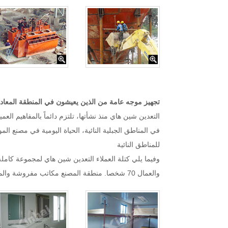
تجهيز موجه عامة من الذين يعيشون في المنطقة المعا
التعدين شين هاي منذ نشأتها، تلتزم دائماً بالمفاهيم 
في المناطق الجبلية النائية، الحياة اليومية في مصنع ا
للمناطق النائية
والعمال 70 شخصا. منطقة المصنع مكاتب مفروشة والمهاجع والمطاعم والمعامل والمختبرات وقاعات المؤتمرات وقاعات النشاط، المرحاض، الحمام