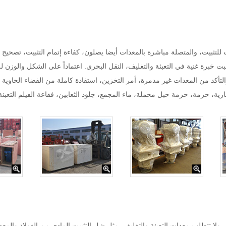
ت للتثبيت، والمتصلة مباشرة بالمعدات أيضا يصلون، كفاءة إتمام التثبيت، تصحيح ا
الملابس قد اكتسبت خبرة غنية في التعبئة والتغليف، النقل البحري. اعتماداً على الشكل و
 والتأكد من المعدات غير مدمرة، أمر التخزين، استفادة كاملة من الفضاء الحاوية
حزمة، حزمة حبل محملة، ماء المجمع، جلود الثعابين، فقاعة الفيلم التعبئة، 
لا تتطلب معدات التعبئة والتغليف، مثل شل التثبيت المادي من الفولاذ والمعد