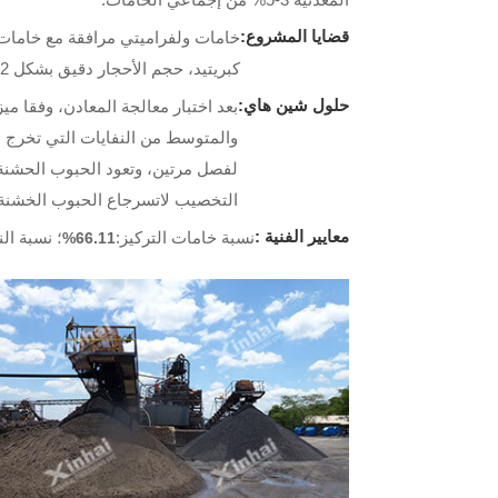
قضايا المشروع:
كبريتيد، حجم الأحجار دقيق بشكل 0.2-0.01 ميلمتر. تحتوي الخامات الأصلية علي 4% من الطين،و 6-7% من المياه.
حلول شين هاي:
بعد اختبار معالجة المعادن، وفقا 
والمتوسط من النفايات التي تخرج م
لفصل مرتين، وتعود الحبوب الحشنة إ
التخصيب لاتسرجاع الحبوب الخشنة،
معايير الفنية :
نسبة خامات التركيز:
؛ نسبة الن
66.11%