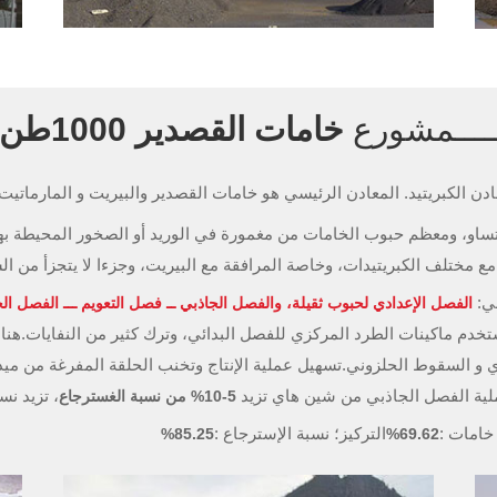
ــــــمشورع
خامات القصدير 1000طن يوميا من شين هاي
ن الكبريتيد. المعادن الرئيسي هو خامات القصدير والبيريت و المارماتيت.
تساو، ومعظم حبوب الخامات من مغمورة في الوريد أو الصخور المحيطة بها
مع مختلف الكبريتيدات، وخاصة المرافقة مع البيريت، وجزءا لا يتجزأ من ال
بي:
الفصل الإعدادي لحبوب ثقيلة، والفصل الجاذبي ــ فصل التعويم ـــ الفصل ال
دم ماكينات الطرد المركزي للفصل البدائي، وترك كثير من النفايات.هنا
ي و السقوط الحلزوني.تسهيل عملية الإنتاج وتخنب الحلقة المفرغة من ميد
ية الفصل الجاذبي من شين هاي تزيد
، تزيد ن
5-10% من نسبة الغسترجاع
خامات :
التركيز؛ نسبة الإسترجاع :
85.25%
69.62%