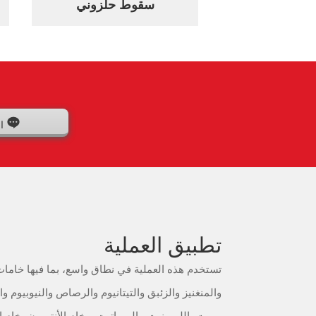
سقوط حلزوني
ا
تطبيق العملية
تستخدم هذه العملية في نطاق واسع، بما فيها خاما
والمنغنيز والزئبق والتيتانيوم والرصاص والنيوبيوم وال
بيريت، الليمونيت ، الهيماتيت، وخام الأنتيمون، خام ا