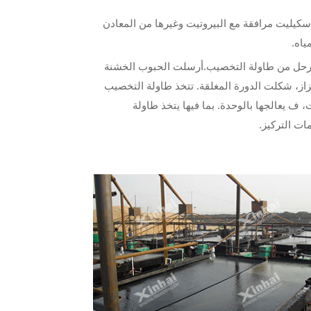
أحجار بين 10-15ملمتر إلي 0.01مليمتر؛ غالبا ما ،خامات سكيليت مرافقة مع البيروتيت وغيرها من المعادن
ع مرحل من طاولة التخصيب.أرسلت الحبوب الخشنة
از، شكلت الدورة المغلقة. تتخذ طاولة التخصيب
 ف يعالجها بالوحدة. بما فيها يتخذ طاولة
ت التركيز.