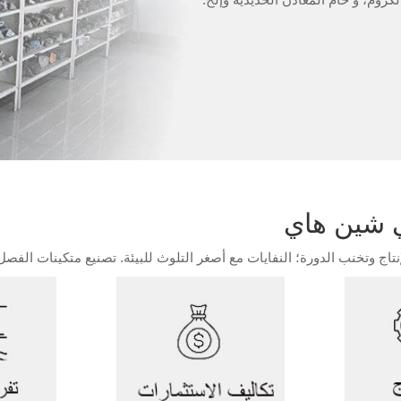
ي شين هاي
اج وتخنب الدورة؛ النفايات مع أصغر التلوث للبيئة. تصنيع متكينات الفص