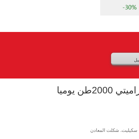
يل
المثال الحقيقي الثاني ـــــــمشروع الفصل الجاذبي لخامات ولفراميتي 2000طن يوميا
يها سكيليت. شكلت المعادن