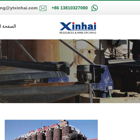
ing@ytxinhai.com
+86 13810327080
الصفحة ا