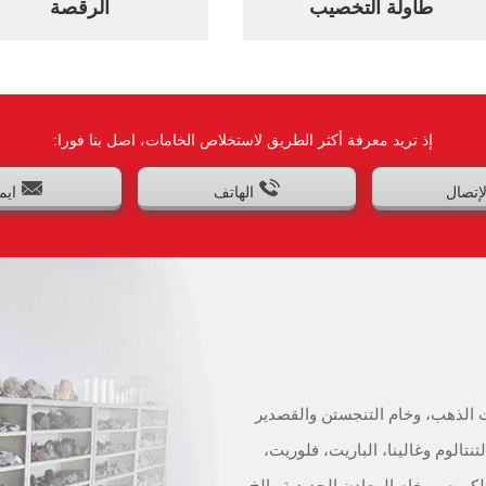
طاولة التخصيب
الرقصة
إذ تريد معرفة أكثر الطريق لاستخلاص الخامات، اصل بنا فورا:
لإتصال
الهاتف
ايم
ت الذهب، وخام التنجستن والقصدير
تنتالوم وغالينا، الباريت، فلوريت،
لكروم، و خام المعادن الحديدية وإلخ.