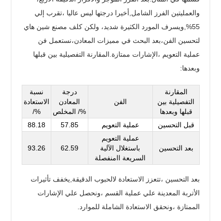
والعمليتين الفرز الشامل,أخيرا درجتها ليس عاليا ،تقرب إلي
55%,ويسرف المورد الكثيرة شديد، ولكن كلف مصنع شين هاي
لتحسين الفن،بعد البحث في مميزات المعادن،نستعمل فن
عملية التعويم ،الإشارات ممتازة.المقارنة التفصيلية بين قبلها
وبعدها:
المقارنة
درجة
نسبة
التفصيلية بين
الفن
المعادن
الاستعادة
قبلها وبعدها
المخلص /%
/%
قبل التحسين
عملية التعويم
57.85
88.18
عملية التعويم
بعد التحسين
باستغلال الآلية
62.59
93.26
السريعة اامنفصلة
بعد التحسين ،تتعزز الاستعادة لالحبوب الدقيقة,يخفف تأثيرات
الأتربة المعدينة علي عملية القسم ،ونحصل علي الإشارات
الممتازة ،ونحقق الاستعادة الشاملة للموارد.