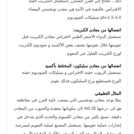
ذلك ، نحتاج إلي الفرز المتكرر باستعمال الكبريت حقنة
الافتراس ,فالبقية في الآنية هي معدن تونجستن البيضاء.
ph=1.5-3.0 سيليكات الصوديوم
انفصالها من معادن الكبريت:
نستعمل الدواء الأصفر الطبي لافتراس معادن الكبريت قبل
تعويمها،خلال تعويمها نضيف بعض الأكسيد و صوديوم الكبريت
لورع الكبريت القليل غير المعوم.
انفصالها من معادن سليكون: المختلط بأكسيد
نستعمل الزيوت حقنة الافتراس و سيليكات الصوديوم حقنة
الورع،فنستطيع ورع السليكون،فذلك تعوم.
المثال التطبيقي
مثلا:توجد معادن تونجسين التي يصعب علية الفرز في مقاطعة
هو نان. درجتها 0.35%،لان مكوناتها معقدة،والحبوب من المعادن
دقيقة، تتمتع بكثير من معادن كلسيوم والحديد،الذي يتدخل في
إشارات عملية تعويمها. يستعمل المصنع عملية التعويم لممرسة
قسمها في المثال.بعد الفرز الموجز والأفراز الدقيقة الأربع،