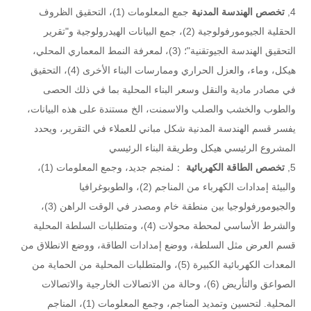
4,
تخصص الهندسة المدنية
جمع المعلومات (1)، التحقيق الظروف
الحقلية الجيومورفولوجية (2)، جمع البيانات الهيدرولوجية و"تقرير
التحقيق الهندسة الجيوتقنية"؛ (3)، لمعرفة النمط المعماري المحلي،
هيكل، وماء، والعزل الحراري وممارسات البناء الأخرى (4)، التحقيق
في مصادر مادية والنقل وسعر البناء المحلية بما في ذلك الحصى
والطوب والخشب والصلب والاسمنت، الخ مستندة على هذه البيانات،
يفسر قسم الهندسة المدنية شكل مباني للعملاء في التقرير، ويحدد
المشروع الرئيسي هيكل وطريقة البناء الرئيسي
5,
تخصص الطاقة الكهربائية
：لمنجم جديد، وجمع المعلومات (1)،
والبيئة إمدادات الكهرباء من المناجم (2)، والطوبوغرافيا
والجيومورفولوجيا بين منطقة خام ومصدر في الوقت الراهن (3)،
والشرط الأساسي لمحطة محولات (4)، ومتطلبات السلطة المحلية
قسم العرض مثل السلطة، ووضع إمدادات الطاقة، ووضع الانطلاق من
المعدات الكهربائية الكبيرة (5)، والمتطلبات المحلية من الحماية من
الصواعق والتأريض (6)، وحالة من الاتصالات الخارجية والاتصالات
المحلية. لتحسين وتمديد المناجم، وجمع المعلومات (1)، المناجم