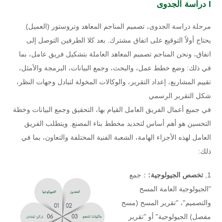
I دراسة الجدوى
مرحلة دراسة الجدوى، تصميم المناجم المعاهد وتروستور (العميل)
يحتاج أولاً التوقيع على اتفاق مشترك. بعد كلا الطرفين التوصل إلى
اتفاق، ونحن المناجم تصميم المعاهد العاملة بتشكيل فريق عامل، بما
في ذلك: وضع خطط عمل، والبحث، وجمع البيانات، البرمجة والأمثل،
تقييم المشاريع، إعداد التقرير، والوكالات المخولة لتبادل وجهات النظر،
شكل التقرير الرسمي
في جميع أعمال الفريق العامل القيام بها، التحقيق وجمع البيانات وخطة
التحسين هو أهم أساس لتحديد مخطط بناء المصنع. ويتطلب الفريق
العامل لهذه الأجزاء الهامة، الشعبة الفنية المختلفة والتعاون، بما في
ذلك:
1,
تخصص الجيولوجية:
：جمع
"الجيولوجية العامة المسح
والتصميم"، "تقرير المسح (مسح
مفصل) الجيولوجية" أو "تقرير