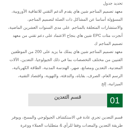
تحديد جدول
معهد تصميم المناجم شين هاي يقدم الدعم التقني للاتفاقية الأوروبية،
المسؤولة أساسا عن المشاكل ذات الصلة لتصميم المناجم،
والاستشارات المتعلقة بالمناجم. على مدى السنوات العشرين الماضية،
أنجزت مئات EPC شين هاي بنجاح الاعتماد على دعم تقني من معهد
تصميم المناجم ك
معهد تصميم المناجم شين هاي يملك ما يزيد على 200 من الموظفين
الفنيين من مختلف التخصصات بما في ذلك الجيولوجيا، التعدين، الآلات
المعدنية، التعدين ومصانع، صهر، الهندسة المدنية، الطاقة الكهربائية،
الرسم العام، الصرف، بقاياه، والتدفئة، والتهوية، واقتصاد التقنية،
الميزانية، إلخ
قسم التعدين
01
قسم التعدين تجري عادة في الاستكشاف الجيولوجي والمسح، ويوفر
طريقة التعدين والمعدات وفقا للرأي & متطلبات العملاء ووعرة