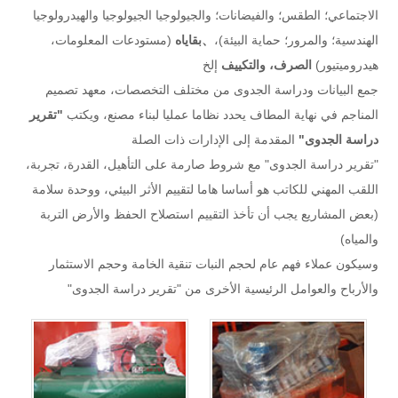
الاجتماعي؛ الطقس؛ والفيضانات؛ والجيولوجيا الجيولوجيا والهيدرولوجيا
الهندسية؛ والمرور؛ حماية البيئة)،
、بقاياه
(مستودعات المعلومات،
هيدروميتيور)
الصرف، والتكييف
إلخ
جمع البيانات ودراسة الجدوى من مختلف التخصصات، معهد تصميم
المناجم في نهاية المطاف يحدد نظاما عمليا لبناء مصنع، ويكتب
"تقرير
دراسة الجدوى"
المقدمة إلى الإدارات ذات الصلة
"تقرير دراسة الجدوى" مع شروط صارمة على التأهيل، القدرة، تجربة،
اللقب المهني للكاتب هو أساسا هاما لتقييم الأثر البيئي، ووحدة سلامة
(بعض المشاريع يجب أن تأخذ التقييم استصلاح الحفظ والأرض التربة
والمياه)
وسيكون عملاء فهم عام لحجم النبات تنقية الخامة وحجم الاستثمار
والأرباح والعوامل الرئيسية الأخرى من "تقرير دراسة الجدوى"