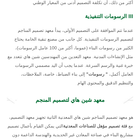
أكثر من ذلك، أن تكلفة التصميم أدنى من المعيار الوطني
III الرسومات التنفيذية
عندما تتم الموافقة على التصميم الأولى، يبدأ معهد تصميم المناجم
لتصميم الرسومات التنفيذية. كل جانب من مصنع تنقية الخامة يحتاج
الكثير من رسومات البناء (عموما، أكثر من 100 عامل الرسومات)،
مثل الإنشاءات المدنية. معهد التعدين من المهندسين شين هاي تتعدد مع
خبرة غنية والرسم السرعة. عندما يجب أن اليد مصممي الرسومات
العامل أكمل،
" رسومات"
إلى بناء الضباط، خاصة، الملاحظات،
والتنظيم الدقيق والمحتوى الهام
معهد شين هاي لتصميم المنجم
هو معهد تصميم المناجم شين هاي المعدنية الثانية تجهيز معهد التصميم،
مع
فئة تصميم مؤهل للصناعات المعدنية
التي يمكن القيام بأعمال تصميم
مشاريع البناء في صناعة المعادن غير الحديدية والهندسة الداعمة دون