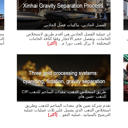
الفصل الجاذبي، ماكينات فصل الجاذبي
ان عملية الفصل الجاذبي هي أقدم طريق لاستخلاص
الخامات، وتفصل حجم الأحجار وفقا كثافة الخامات
الت
المختلفة. لا يزال تلعب دورا م…
[أكثر]
أسل
طريق استخلاص الذهب، معدات المناجم للذهب،CIP
للذهب -شين هاي
تقدم شركة شين هاي معدات المناجم للذهب وطريق
استخلاص الذهب الذي يشمل علي ثلاث عمليات:عملية
الترشيح بالسيانيد ،عملية التعو…
[أكثر]