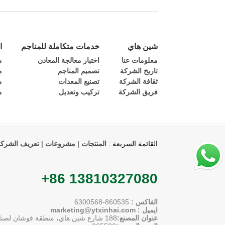
شين هاي
خدمات متكاملة للمناجم
ا
معلومات عنا
اختبار معالجة المعادن
م
تاريخ الشركة
تصميم المناجم
م
ثقافة الشركة
تصنيع المعدات
م
فريق الشركة
تركيب وتعديل
م
القائمة السريعة :
المنتجات
|
مشروعات
|
تعريف الشرك
+86 13810327080
الفاكس :
860535-6300568
ايميل :
marketing@ytxinhai.com
عنوان المصنع:
188
شارع شين هاي، منطقة فوشان لصناعة 