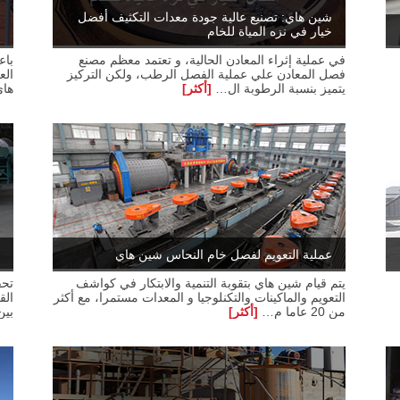
شين هاي: تصنيع عالية جودة معدات التكثيف أفضل
خيار في نزه المياة للخام
في عملية إثراء المعادن الحالية، و تعتمد معظم مصنع
باع
فصل المعادن علي عملية الفصل الرطب، ولكن التركيز
الع
يتميز بنسبة الرطوبة ال…
[أكثر]
هاي
عملية التعويم لفصل خام النحاس شين هاي
يتم قيام شين هاي بتقوبة التنمية والابتكار في كواشف
تحق
التعويم والماكينات والتكنلوجيا و المعدات مستمرا، مع أكثر
الق
من 20 عاما م…
[أكثر]
بين