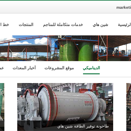
market
لرئيسية
شين هاي
خدمات متكاملة للمناجم
المنتجات
خط الإ
الديناميكي
موقع المشروعات
أخبار المعدات
عمل
طاحونة توفير الطاقة شين هاي