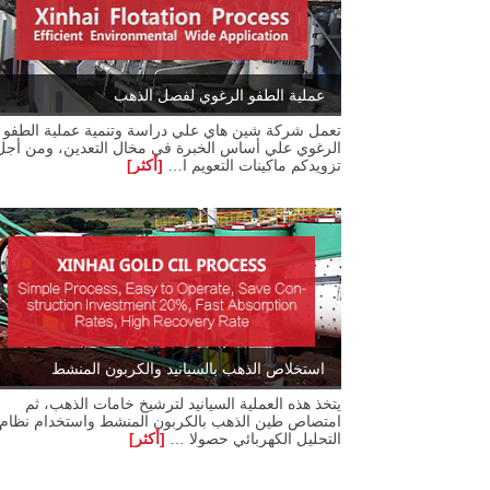
عملية الطفو الرغوي لفصل الذهب
تعمل شركة شين هاي علي دراسة وتنمية عملية الطفو
الرغوي علي أساس الخبرة في مخال التعدين، ومن أجل
تزويدكم ماكينات التعويم ا…
[أكثر]
استخلاص الذهب بالسيانيد والكربون المنشط
يتخذ هذه العملية السيانيد لترشيخ خامات الذهب، ثم
امتصاص طين الذهب بالكربون المنشط واستخدام نظام
التحليل الكهربائي حصولا …
[أكثر]