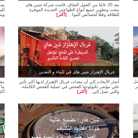
بعد 20 عامًا من العمل الشاق، قامت شركة شين هاي
ببحث وتطوير جميع أنواع الطواحين الجديدة الموفرة
للطاقة وفقًا لخصائص الموا…
[أكثر]
وتن
غربال الإهتزاز شين هاي في للبناء و التعدين
صل
أشار الأبحاث إلي أن معدات غربال الإهتزاز لديها أكبر تأثير
معد
ر
علي مؤشر تكنولوجيا الفحص في عملية الفحص الكاملة،
ماك
والتي تصل إلي…
[أكثر]
أكث