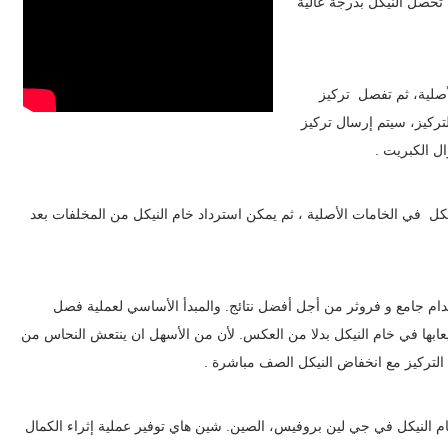
تحصل النيكل بدرجة عالية
صلية، ثم تفصل تركيز
ركيز، سيتم إرسال تركيز
ل الكبريت .
يكل في الخامات الأصلية ، ثم يمكن استرداد خام النيكل من المخلفات بعد
خدام جامع و فروثر من أجل أفضل نتائج. والمبدأ الأساسي لعملية فصل
عابها في خام النيكل بدلا من العكس. لأن من الأسهل ان ينتعش النحاس من
س التركيز مع انخفاض النيكل الصف مباشرة .
ام النيكل في جي لين بروفيس، الصين. شين هاي توفير عملية إثراء الكمال