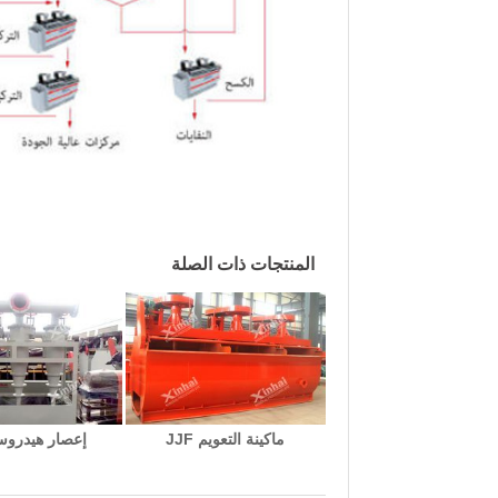
المنتجات ذات الصلة
ماكينة التعويم JJF
إعصار هيدروس