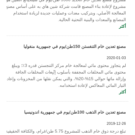
مشروع لإعادة بناء المصنع قامت شركة شين هاي به على أساس مصنع
المعالجة الأصلي، وبتركيب معدات وعمليات جديدة لزيادة استخدام
المصانع والمعدات والبنية التحتية الحالية.
أكثر
مصنع تعدين خام التنغستن 150طن/يوم في جمهورية منغوليا
2020-01-03
لم يتجاوز محتوى مائي لمعالجة خام مركز التنجستن قدره 3٪؛ ويبلغ
محتوى مائي المخلفات المجففة بأسلوب إنْبِعاث المخلفات الجافة
وإزالة مائها حوالي 15%-20%، والتي يمكن نقلها من المخزونات وإعادة
التيار المائي المعاكس لإعادة استخدامه.
أكثر
مصنع تعدين خام الذهب 100طن/يوم في جمهورية اندونيسيا
2019-12-26
تبلغ درجة ذوق خام الذهب للمشروع 5.75 طن/غرام، والكثافة الحقيقية