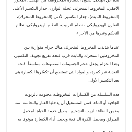
الأفقي، المخروط المتحرك، عجلة التوازن، جدار التكسير الأعلى
(المخروط الثابت)، جدار التكسير الأدنى (المخروط المتحرك)،
التقارن الهيدروليكي ، نظام التزبيت، النظام الهيدروليكي، نظام
التحكم وغيرها من الأجزاء
عندما يتذبذب المخروط المتحرك، هناك حزام متوازية بين
المخروطين المتحرك والثابت قرب فتحة تفريغ تجويف التكسير،
وهذا الحزام يجعل حجم الجسيمات المصنوعات متناسقاً. فتحة
التغذية غير كبيرة، والمواد التي تستطيع أن تكسّرها الكسارة هي
بعد التكسير الأولى
هذه السلسلة من الكسارات المخروطية مختومة بالزيوت
الجافية أو الماء، فمن المستحيل أن يدخلها الغبار والنجاسة. مما
يضمن النظافة لزيت التشحيم ، يطيل خدمة الحياة للمحمل
المنزلق ومحمل الكرة الدافعة ويجعل أداء الكسارة موثوقا به