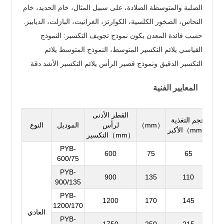
الصلبة والمتوسطة الصلادة، على سبيل المثال، خام الحديد، خام
النحاس، الصخور الكلسية، الكوارتز، الغرانيت، البازلت، الديابيز.
حسب فائدة المعدن يكون نموذج تجويف التكسير: النموذج
القياسي يلائم التكسير المتوسط، النموذج المتوسط يلائم
التكسير الدقيق ونموذج قصير الرأس يلائم التكسير الأشد دقة
المعايير الفنية
يل
القطر الأدنى
حجم التغذية
（mm）
لرأس
الموديل
النوع
الأكبر（mm）
التكسير（mm）
PYB-
600
75
65
600/75
PYB-
900
135
110
900/135
PYB-
1200
170
145
1200/170
العادي
PYB-
1750
250
215