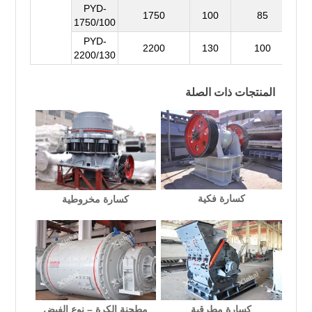
PYD-
1750
100
85
1750/100
PYD-
2200
130
100
2200/130
المنتجات ذات الصلة
كسارة فكية
كسارة مخروطية
كسارة مطرقية
مطحنة الكرة – نوع الفيض