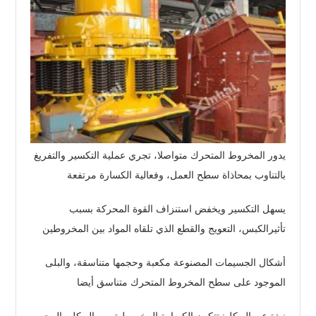
يدور المخروط المتحرك متواصلا، تجري عملية التكسير والتفريغ
بالتناوب بمحاذاة سطح العمل، وفعالية الكسارة مرتفعة
يسهل التكسير ويخفض استنزاف القوة المحركة بسبب
تأثيرالكبس، التعويج والقطع الذي تلقاه المواد بين المخروطين
أشكال الجسيمات المصنوعة مكعبة وحجمها متناسقة، والبلى
الموجود على سطح المخروط المتحرك متناسق أيضا
نبذة عن الهيكل: تتكون الكسارة المخروطية من الهيكل، المحور