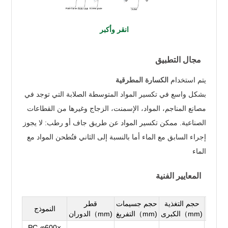
انقر وأكبر
مجال التطبيق
يتم استخدام
الكسارة المطرقية
بشكل واسع في تكسير المواد المتوسطة الصلابة التي توجد في
مصانع المناجم، المواد، الإسمنت، الزجاج وغيرها من القطاعات
الصناعية. ممكن تكسير المواد عن طريق جاف أو رطب: لا يجوز
إجراء السابق مع الماء أما بالنسبة إلى الثاني فتُطحن المواد مع
الماء
المعايير الفنية
درة
حجم التغذية
حجم جسيمات
قطر
النموذج
t/)
الكبرى（mm)
التفريغ（mm)
الدوران（mm)
PC-φ600×