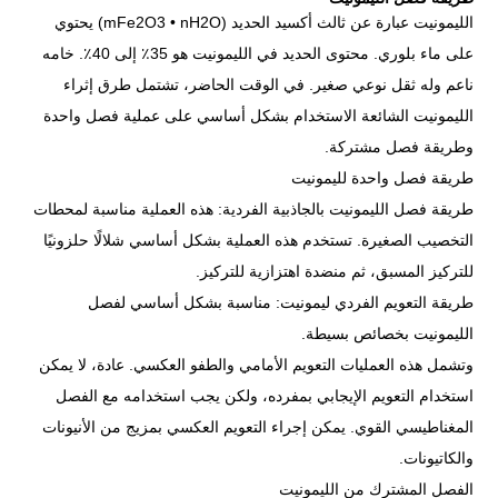
الليمونيت عبارة عن ثالث أكسيد الحديد (mFe2O3 • nH2O) يحتوي
على ماء بلوري. محتوى الحديد في الليمونيت هو 35٪ إلى 40٪. خامه
ناعم وله ثقل نوعي صغير. في الوقت الحاضر، تشتمل طرق إثراء
الليمونيت الشائعة الاستخدام بشكل أساسي على عملية فصل واحدة
وطريقة فصل مشتركة.
طريقة فصل واحدة لليمونيت
طريقة فصل الليمونيت بالجاذبية الفردية: هذه العملية مناسبة لمحطات
التخصيب الصغيرة. تستخدم هذه العملية بشكل أساسي شلالًا حلزونيًا
للتركيز المسبق، ثم منضدة اهتزازية للتركيز.
طريقة التعويم الفردي ليمونيت: مناسبة بشكل أساسي لفصل
الليمونيت بخصائص بسيطة.
وتشمل هذه العمليات التعويم الأمامي والطفو العكسي. عادة، لا يمكن
استخدام التعويم الإيجابي بمفرده، ولكن يجب استخدامه مع الفصل
المغناطيسي القوي. يمكن إجراء التعويم العكسي بمزيج من الأنيونات
والكاتيونات.
الفصل المشترك من الليمونيت