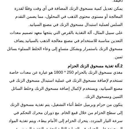
دقيقة.
يمكن تعديل كمية مسحوق الزنك المضافة في أي وقت وفقًا لقدرة
المعالجة أو مستوى محتوى الذهب في المحلول، مما يضمن التقدم
السلس لعملية استبدال مسحوق الزنك في مصنع السيانيد.
على سبيل المثال، آلة التغذية بالقرص التي ينتجها معهد تصميم معدات
التعدين مناسبة للاستخدام في مصنع معالجة الذهب بالسيانيد.يضاف
مسحوق الزنك باستمرار وبشكل متساوٍ إلى وعاء الخلط المملوء بسائل
ثمين.
2.آلة تغذية مسحوق الزنك الحزام
مغذي مسحوق الزنك بالحزام 250 * 1800 هو عبارة عن معدات خاصة
تستخدم لإضافة مسحوق الزنك في عملية استبدال مسحوق الزنك في
مصنع السيانيد، ويستخدم لإكمال إضافة مسحوق الزنك وخلط السائل
الثمين ومسحوق الزنك.
يتكون من حزام وبرميل خلط.أثناء التشغيل، يتم تغذية مسحوق الزنك
إلى سطح الحزام من خلال قمع الخام. مع دوران محرك التحكم في
سرعة التيار المتردد، يتحرك الحزام إلى الأمام ببطء، ويتم تغذية المواد
الموجودة على الحزام في العملية التالية لتحقيق التغذية المستمرة.