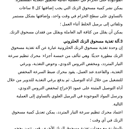
يمكن نشر كمية مسحوق الزنك التي يجب إضافتها كل 8 ساعات
بالتساوي على سطح الحزام في وقت واحد، وإضافتها بشكل مستمر
وتلقائي إلى برميل الخلط أثناء العمل ؛
يمكن أن يقلل من كثافة اليد العاملة ويقلل من فقدان مسحوق الزنك.
3.آلة تغذية مسحوق الزنك الحلزوني
إن وحدة تغذية مسحوق الزنك الحلزونية عبارة عن آلة تغذية مسحوق
الزنك مطورة حديثًا. وهي تتألف من خمسة أجزاء: محرك تنظيم سرعة
التيار المتردد، ومخفض التروس الدودي، وحوض التغذية، وبرغي
التغذية، والقاعدة.عند العمل، يقود محرك ضبط السرعة المخفض
للتشغيل من خلال أداة التوصيل، ثم يدفع برغي التغذية للتدوير من خلال
أداة التوصيل المثبتة على عمود الإخراج لمخفض التروس الدودي،
وترسل المواد الموجودة في البرميل العلوي بالتساوي إلى العملية
التالية.
اعتماد محرك تنظيم سرعة التيار المتردد، يمكن تعديل كمية مسحوق
الزنك في أي وقت ؛
بالمقارنة مع معدات تغذية مسحوق الزنك الأخرى، فهي تتميز بحجم