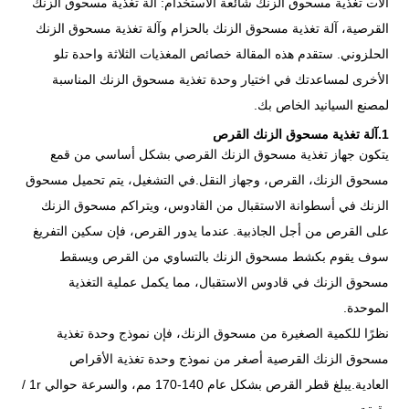
آلات تغذية مسحوق الزنك شائعة الاستخدام: آلة تغذية مسحوق الزنك
القرصية، آلة تغذية مسحوق الزنك بالحزام وآلة تغذية مسحوق الزنك
الحلزوني. ستقدم هذه المقالة خصائص المغذيات الثلاثة واحدة تلو
الأخرى لمساعدتك في اختيار وحدة تغذية مسحوق الزنك المناسبة
لمصنع السيانيد الخاص بك.
1.آلة تغذية مسحوق الزنك القرص
يتكون جهاز تغذية مسحوق الزنك القرصي بشكل أساسي من قمع
مسحوق الزنك، القرص، وجهاز النقل.في التشغيل، يتم تحميل مسحوق
الزنك في أسطوانة الاستقبال من القادوس، ويتراكم مسحوق الزنك
على القرص من أجل الجاذبية. عندما يدور القرص، فإن سكين التفريغ
سوف يقوم بكشط مسحوق الزنك بالتساوي من القرص ويسقط
مسحوق الزنك في قادوس الاستقبال، مما يكمل عملية التغذية
الموحدة.
نظرًا للكمية الصغيرة من مسحوق الزنك، فإن نموذج وحدة تغذية
مسحوق الزنك القرصية أصغر من نموذج وحدة تغذية الأقراص
العادية.يبلغ قطر القرص بشكل عام 140-170 مم، والسرعة حوالي 1r /