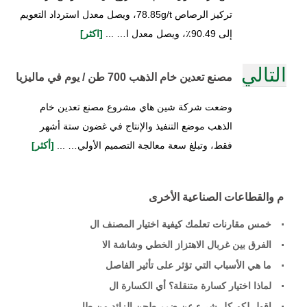
تركيز الرصاص 78.85g/t، ويصل معدل استرداد التعويم
إلى 90.49٪، ويصل معدل ا… ...
[اكثر]
التالي
مصنع تعدين خام الذهب 700 طن / يوم في ماليزيا
وضعت شركة شين هاي مشروع مصنع تعدين خام
الذهب موضع التنفيذ والإنتاج في غضون ستة أشهر
فقط، وتبلغ سعة معالجة التصميم الأولي… ...
[أكثر]
م والقطاعات الصناعية الأخرى
خمس مقارنات تعلمك كيفية اختيار المصنف ال
الفرق بين غربال الاهتزاز الخطي وشاشة الا
ما هي الأسباب التي تؤثر على تأثير الفاصل
لماذا اختيار كسارة متنقلة؟ أي الكسارة ال
اقول لكم كل شيء عن ضرر طحن الزائد من طا