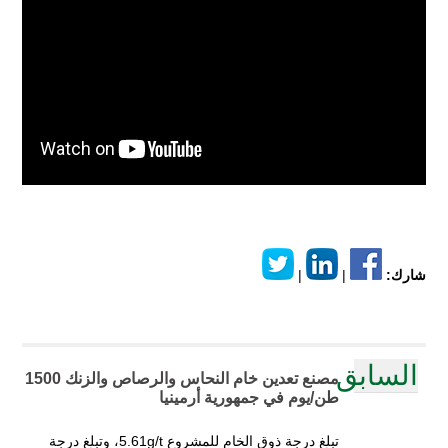
شارك:
|
|
السابق
مصنع تعدين خام النحاس والرصاص والزنك 1500
طن/يوم في جمهورية أرمينيا
تبلغ درجة ذوق الخام للمشروع 5.61g/t، وتبلغ درجة