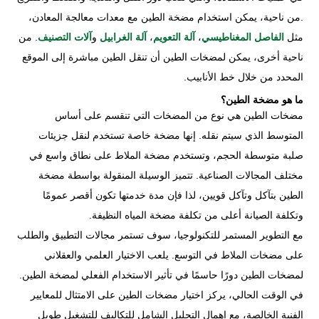
.من ناحية، يمكن استخدام مضخة الطين مع معدات معالجة المعادن،
مثل
الفاصل المغناطيسي
،
آلة التعويم
،
آلة الغرابيل
و
آلات التصنيف
. من
ناحية أخرى، يمكن لمضخات الطين أن تنقل الطين مباشرة إلى الموقع
المحدد من خلال خط الأنابيب.
ما هو مضخة الطين؟
مضخات الطين هي نوع من المضخات التي تنقسم على أساس
المتوسط الذي سيتم نقله. إنها مضخة خاصة تستخدم لنقل جزيئات
صلبة متوسطة الحجم، وتستخدم مضخة الملاط على نطاق واسع في
مختلف المجالات الصناعية. تتميز الوسيلة المنقولة بواسطة مضخة
الطين بتآكل وتآكل قويين، لذا فإن مدة خدمتها تكون أقصر عمومًا
وتكلفة الصيانة أعلى من تكلفة مضخة المياه النظيفة.
مع التطوير المستمر للتكنولوجيا، سوف تستمر مجالات التطبيق والطلب
على مضخات الملاط في التوسع. يلعب الاختيار العلمي والعقلاني
لمضخات الطين دورًا حاسمًا في تأثير الاستخدام الفعلي لمضخة الطين.
في الوقت الحالي، يركز اختيار مضخات الطين على الامتثال للمعايير
الفنية الخالصة، مع إهمال التحليل الشامل للتكاليف للتشغيل طويل