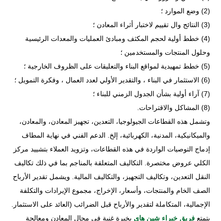
(2) وضع الموارد ؛
(3) النتائج وال تقييم لاختبار أثراء المعادن ؛
(4) خطط أولية لحجم المكثف ومبادئ العمليات والمعدات الرئيسية
وحلول المنتجات والمستخدمين ؛
(5) خطط تمهيدية لمواقع البناء والتعليقات على الظروف الخارجية ؛
(6) الاستثمار في البناء ، والتقدير الأولي لعدد العمال ، وفكرة التمويل ؛
(7) آراء أولية بشأن الجدول الزمني للبناء ؛
(8) المشاكل والاقتراحات.
وتشمل هذه القطاعات الجيولوجيا، التعدين، تجهيز المعادن، والمعادن،
والميكانيكية، المدنية، الكهربائية، إلخ. الدعم الفني في نهاية المطاف
إدماج التوصيات الواردة في هذه القطاعات، وتزويد العملاء بتشييد مركز
الكلي عروض مختصرة. التكاليف المتعلقة بالمناجم بما في ذلك تكاليف
النقل التعدين، وتكاليف التجهيز، والتكاليف المالية. ويشمل تقدير الأرباح
الصف الخام والمنتجات، وأسعار، الإخراج، مجموع الإيرادات والتكلفة
الإجمالية، المتكاملة لتقدير والأرباح قبل الضرائب (العائد على الاستثمار.
يتمتع
فريق خبراء شين هاي
بخبرة غنية في مجال المعادن ومعالجة