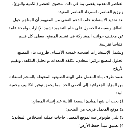
العناصر المعدنية يقضي بما في ذلك: محتوى العنصر (الكمية والنوع)،
وتوزيع العناصر، استرداد العناصر المفيدة.
بعد تحديد الاستفادة خام، الدعم التقني من المفهوم أن المناجم حول
النطاق وبسيطة الحصول على خام التضميد تشييد الإدارات ولمحة عامة
عن مختلف جوانب المشاركة في تشييد المصنع، يعطي كل قسم
اقتباسا تقريبية.
وتشمل الإستشارات اهندسة خمسة الأقسام: ظروف بناء المصنع،
الحلول لمصنع تركيز المعادن، تكلفة المعدات،و تحليل التكلفة، وتقييم
الأرباح.
تعتمد ظرف بناء المعمل علي البيئة الطبيعية المحيطة بالمنجم استفادة
من المزايا الجغرافية إلي أقصي الحد. مما يحقق توفيرالتكاليف وحمية
البيئة.
1) يجب ان يتبع المبادئ السبعة التالية عند إنشاء المصانع:
2) موقع المعمل قريب من المنجم؛
3) تلبي طوبوغرافية لموقع المعمل حاجات عملية استخلاص المعادن؛
4) تطبيق مبدأ حفظ الأرض؛