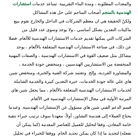
والمعدات المطلوبة ، ومدة البناء التقريبية. تساعد خدمات
استشارات
الهندسية بالمنجم
أصحاب المناجم على حل هذه المشاكل.
ولكنّ الحقيقة هي ان معظم الشركات في الداخل والخارج تقوم ببيع
ماكينات التعدين بشكل أساسي ، ولا يوجد وسوى عدد قليل من
الشركات التي يمكنها تقديم خدمات الاستشارات الهندسية للألغام. فضلا
عن ذلك، في صناعة الاستشارات الهندسية المتعلقة بالألغام ، يوجد
مشاكل مثل ضعيف القوة في الاستشارات الهندسية ، والصفات المهنية
المنخفضة من الاستشاريين الهندسيين ، ومنخفض جودة الخدمة ،
والمشاورة الفردية، وإلخ. وتعتمد شركة الفنية والخبرة، ومنخفض شين
هاي علي عالة جودة الخدمات، خبرة التعدين كبيرة والخدمة الشاملة
لخدمات الاستشارات الهندسية المتعلقة بالألغام ، مما يجعل شين هاي
المرتبة الأولية في مجال الإستشارات الهندسية في الألغام.
قسم الدعم الفني شين هاي مسؤول عن الإستشارات الهندسية. وعندما
يحتاج العملاء إلى هندسة التشاور، أولاً، معهدنا سوف ترتيب خبراء تنقية
خامة المعادن، وفقا لتحليل للعميل للعناصر المعدنية (كما يمكن أن
نفعله) لتحديد ما إذا كان يمكن تحديد الخام. ووفقا للخبراء في تحليل