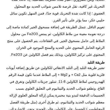
التحريك غير كافية، تقل فرصة تلامس شوائب الحديد مع المحلول
العضوي ؛ إذا كانت شدة التحريك قوية جدًا، فمن السهل تكوين سائل
حليبي عكر، مما يؤثر على تأثير الفرز.
تعويم الناقل. تتمثل الطريقة في إضافة مسحوق الجير كمادة ماصة إلى
درجة نعومة معينة من ملاط ​​الكاولين، ثم يمتص Fe2O3 من محلول
الملاط إلى حامل مسحوق الجير. في الفقاعات، يتم الحصول على منتج
الرغوة الحامل المحتوي على الحديد والمنتج الموجود في الخزان
المحتوي على تركيز الكاولين، وبذلك يتم فصل الكاولين عن Fe2O3.
طريقة التلبد
تشير طريقة التلبد إلى التلبد الانتقائي للكاولين عن طريق إضافة أيونات
فلزية قلوية مثل Ca2 + و Mg2 + إلى الملاط عندما تكون قيمة الرقم
الهيدروجيني لملاط الكاولين 8-11. تتبلور جزيئات الكاولين وتغرق في
القاع، وتطفو شوائب الحديد والتيتانيوم في التعليق العلوي بسبب
الجسيمات الدقيقة لتبدو بنية محمرة.يمكن إزالة المعلق العلوي لإزالة
معظم شوائب الحديد والتيتانيوم، ثم طرق أخرى (مثل طريقة الفصل
المغناطيسي) للحصول على الكاولين عالي الجودة. وتجدر الإشارة إلى