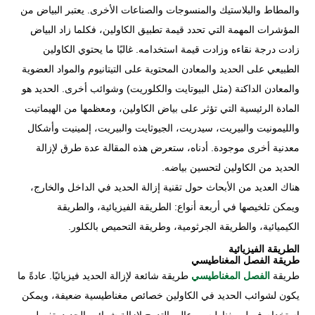
والمطاط والبلاستيك والمنسوجات والصناعات الأخرى. يعتبر البياض من
المؤشرات المهمة التي تحدد قيمة تطبيق الكاولين، فكلما زاد البياض
زادت درجة نقاءه وزادت قيمة استخدامه. غالبًا ما يحتوي الكاولين
الطبيعي على الحديد والمعادن المحتوية على التيتانيوم والمواد العضوية
والمعادن الداكنة (مثل البيوتايت والكلوريت) وشوائب أخرى. الحديد هو
المادة الرئيسية التي تؤثر على بياض الكاولين، ومعظمها من الهيماتيت
والليمونيت والبيريت، سيدريت، الجيوثايت والبيريت، إلمينيت وأشكال
معدنية أخرى موجودة. أدناه، ستعرض هذه المقالة عدة طرق لإزالة
الحديد من الكاولين لتحسين بياضه.
هناك العديد من الأبحاث حول تقنية إزالة الحديد في الداخل والخارج،
ويمكن تلخيصها في أربعة أنواع: الطريقة الفيزيائية، والطريقة
الكيميائية، والطريقة الجرثومية، وطريقة التحميص بالكلور.
الطريقة الفيزيائية
طريقة الفصل المغناطيسي
طريقة
الفصل المغناطيسي
طريقة شائعة لإزالة الحديد فيزيائيًا. عادةً ما
يكون لشوائب الحديد في الكاولين خصائص مغناطيسية ضعيفة، ويمكن