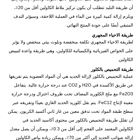
أن طريقة التلبد تتطلب أن يكون تركيز ملاط ​​الكاولين أقل من 20٪،
ويلزم إزالة كمية كبيرة من الماء في العملية اللاحقة، وسيؤثر الندف
المتبقي أيضًا على جودة المنتج النهائي.
طريقة الاحياء المجهري
لطريقة الاحياء المجهري تكلفة منخفضة وتلوث بيئي منخفض ولا يؤثر
على الخواص الفيزيائية والكيميائية للكاولين، وهي طريقة واعدة لتبييض
الكاولين.
طريقة التحميص بالكلور
عملية التحميص بالكلور لإزالة الحديد هي أن المواد العضوية يتم تفريغها
عن طريق الأكسدة في H2O و CO2 عند درجة حرارة عالية. يتفاعل
Fe2O3 مع ملح الكلوريد المضاف تحت ظروف اختزال ودرجة حرارة
معينة لإنتاج FeC12. يتم نقل كلوريد الحديد الغازي بعيدًا وتفريغه عبر
سطح طبقة المواد تحت تدفق معين من غاز ثاني أكسيد الكربون. يمكن
أن تقلل طريقة التحميص بالكلور من محتوى أكاسيد الحديد في
الكاولين المعتمد على الفحم إلى أقل من 0.3٪، ويمكن أن يصل معدل
إزالة شوائب الحديد إلى أكثر من 70٪، ويمكن زيادة بياض الكاولين