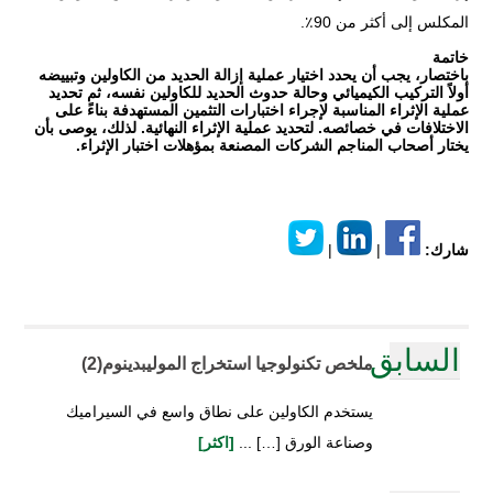
المكلس إلى أكثر من 90٪.
خاتمة
باختصار، يجب أن يحدد اختيار عملية إزالة الحديد من الكاولين وتبييضه
أولاً التركيب الكيميائي وحالة حدوث الحديد للكاولين نفسه، ثم تحديد
عملية الإثراء المناسبة لإجراء اختبارات التثمين المستهدفة بناءً على
الاختلافات في خصائصه. لتحديد عملية الإثراء النهائية. لذلك، يوصى بأن
يختار أصحاب المناجم الشركات المصنعة بمؤهلات اختبار الإثراء.
شارك:
|
|
السابق
ملخص تكنولوجيا استخراج الموليبدينوم(2)
يستخدم الكاولين على نطاق واسع في السيراميك
وصناعة الورق […] ...
[اكثر]