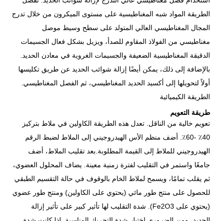
استخدام فصل مغناطيسي عالي التدرج لإزالة شوائب الحديد. تفصل
الطريقة المواد شبه المغناطيسية على مستوى الميكرون من خلال تدرج
المجال المغناطيسي العالي المتولد على سطح وسيط موصل
مغناطيسي من الفولاذ المقاوم للصدأ، ويزيل بشكل فعال الجسيمات
الدقيقة المغناطيسية الضعيفة والجسيمات الغروية في معادن الحديد.
بالإضافة إلى ذلك، يمكن أيضًا إزالة شوائب الحديد عن طريق تكليسها
أولاً لتحويلها إلى أكسيد الحديد المغناطيسي، ثم الفصل المغناطيسي.
الطريقة الكيميائية
طريقة التعويم
تعويم خالية من الناقل. تعدل هذه الطريقة الكاولين في ملاط ​​بتركيز
40٪ -60٪. أضف منظم الأس الهيدروجيني إلى الملاط لضبط الرقم
الهيدروجيني للملاط إلى القيمة المطلوبة.بعد تقليب الملاط، أضف
جامعًا واستمر في التقليب لفترة زمنية معينة. يضاف المحلول العضوي،
ثم يقلب تمامًا، ويسمح لملاط الخام بالوقوف في حالة التقسيم الطبقي
للحصول على منتج طور مائي (يحتوي على الكاولين) ومنتج طور عضوي
(يحتوي على Fe2O3). شدة التقليب لها تأثير كبير على تأثير إزالة
الحديد، ومن الضروري اختيار شدة التحريك المناسبة. إذا كانت شدة