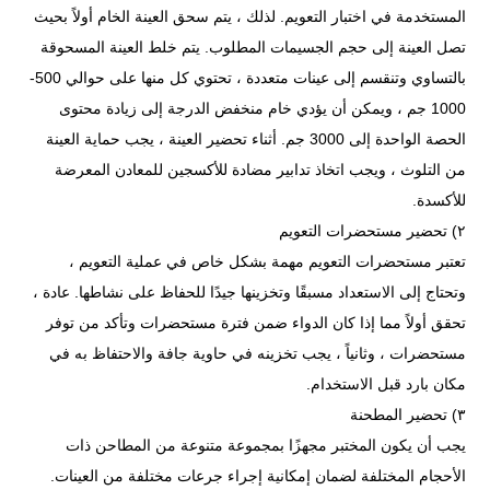
المستخدمة في اختبار التعويم. لذلك ، يتم سحق العينة الخام أولاً بحيث
تصل العينة إلى حجم الجسيمات المطلوب. يتم خلط العينة المسحوقة
بالتساوي وتنقسم إلى عينات متعددة ، تحتوي كل منها على حوالي 500-
1000 جم ، ويمكن أن يؤدي خام منخفض الدرجة إلى زيادة محتوى
الحصة الواحدة إلى 3000 جم. أثناء تحضير العينة ، يجب حماية العينة
من التلوث ، ويجب اتخاذ تدابير مضادة للأكسجين للمعادن المعرضة
للأكسدة.
٢) تحضير مستحضرات التعويم
تعتبر مستحضرات التعويم مهمة بشكل خاص في عملية التعويم ،
وتحتاج إلى الاستعداد مسبقًا وتخزينها جيدًا للحفاظ على نشاطها. عادة ،
تحقق أولاً مما إذا كان الدواء ضمن فترة مستحضرات وتأكد من توفر
مستحضرات ، وثانياً ، يجب تخزينه في حاوية جافة والاحتفاظ به في
مكان بارد قبل الاستخدام.
٣) تحضير المطحنة
يجب أن يكون المختبر مجهزًا بمجموعة متنوعة من المطاحن ذات
الأحجام المختلفة لضمان إمكانية إجراء جرعات مختلفة من العينات.