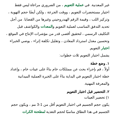
غير المعدنية. في
عملية التعويم
، من الضروري مراعاة ليس فقط
اختيار مستحضرات التعويم ، ووقت الجرعة ، ولكن أيضًا حجم التهوية ،
وتركيز اللب ، وقيمة الرقم الهيدروجيني وغيرها من القضايا. من أجل
تحديد التدفق المناسب لعملية التعويم و
المعدات
والكواشف قبل
التكليف الرسمي ، لتحقيق أقصى قدر من مؤشرات الإنتاج في الموقع ،
وتحسين معدل استرداد المعادن ، وتقليل تكلفة إثراء ، يوصي الخبراء
اختبار
التعويم.
يشمل اختبار التعويم ثلاث خطوات:
١. وضع خطة
أولاً ، قم بإجراء بحث عن ممتلكات خام بناءً على عينات خام ، وإعداد
خطة اختبار التعويم في البداية بناءً على الخبرة العملية الميدانية
والمعرفة المهنية.
٢. التحضير قبل اختبار التعويم
١) تحضير العينات
يكون حجم الجسيم في اختبار التعويم أقل من 1-3 مم ، ويكون حجم
الجسيم في هذا النطاق مناسبًا لحجم التغذية
لمطحنة الكرات