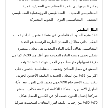
يمكن تقسيمها إلى: عملية المغناطيسي الضعيف، عملية
المغناطيسي الضعيف – المغناطيسي القوي،عملية المغناطيسي
الضعيف – المغناطيسي القوي – التعويم المشتركة
المثال التطبيقي
نتخذ منجم الحديد المغناطسي في منطقة منغوليا الداخلية ذات
الحكم الذاتي مثالا:إن المعادن الفلزية الرئيسية هو الحديد
المغناطسي هناك، أغلب المادة المعدنية هي معادن منتشرة
بشكل نجمي ونسبة المادة المعدنية منها أقل من 30%، كما هي
دقيقة نسبيا،بلغ متوسط حجم الحديد فيها12 %-16%.يتخذ
المصنع فن صقل المعادن وتخفيف المغناطسية للحصول على
اكثر من 65% من المعادن الحديدية الدقيقة الأحسن الجودة،
بلغت نسبة الاسترجاع 90%،فهي معدن قابل للفرز. بعد الأداء
الطويل الأمد برزت مشكلة التكلفة لمرتفعة، فكلف المصنع
شركتنا إحسان الفنون.حسب أن فن الكسرو الصقل شكل
70%-80% من إجمالي تكلفة لفرز المعادن، استعملت شركنا