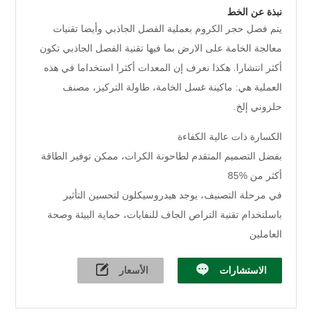
نبذة عن الخط
يتم فصل حجر الكروم بعملية الفصل الجاذبي وأيضا تقنيات
معالجة الخامة على الارض بما فيها تقنية الفصل الجاذبي تكون
أكثر انتشارا. هكذا نعرف إن المعدات أكثرا استخداما في هذه
العملية هي: ماكينة غسل الخامة، طاولة التركيز، مصنف
حلزوني إلخ.
الكسارة ذات عالية الكفاءة
بفضل التصميم المتقدم لطاحونة الكرات، ممكن توفير الطاقة
أكثر من %85
في مرحلة التصنيف، يوجد هيدروسيكلون لتحسين التأثير
باسلتخدام تقنية التراص الجاف للنفايات، حماية البيئة وصحة
العاملين
الاستشارات
الأسعار