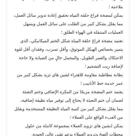
ملاءمة ؛
يمكن لمضخة فراغ حلقة المياه تحقيق إعادة تدوير سائل العمل،
مما يقلل بشكل كبير من الطلب على سائل العمل ويسهل
العمليات المتنقلة في الهواء الطلق ؛
تعتمد مضخة فراغ حلقة المياه شكل الختم الميكانيكي، الذي
يتميز بخصائص الهيكل الموثوق، وأقل تسرب، وفقدان أقل لقوة
الاحتكاك والعمر الطويل، والمحمل خالٍ من الصيانة ولا حاجة
لإضافة زيت التشحيم ؛
بطانة مطاطية مقاومة للاهتراء لشين هاي تزيد بشكل كبير من
عمر خدمة خط الأنابيب ؛
يعتمد ختم المضخة مزيجًا من المكره الإضافي وختم التعبئة
لضمان أن ختم التعبئة لا يحتاج إلى توفير مياه نظيفة إضافية،
مما يقلل بشكل كبير من كمية المياه النظيفة المستخدمة ويقلل
من العبء الواقع على العملاء ؛
يمكن لـشين هاي تزويد العملاء بمجموعة كاملة من حلول
محطات الضخ وتزويد العملاء بدعم تقني عالي الجودة.