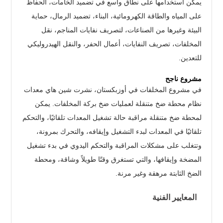
يمكن استخدامها على نطاق واسع في تضميد الخامات، الحفاظ
على المياه والطاقة الكهرومائية، البناء، تضميد الرمال، حماية
البيئة وغيرها من الصناعات، لتصريف نفايات المناجم، نقل
المخلفات، تصريف النفايات، أعمال الحفر، والنقل الهيدروليكي
للتعدين.
مشروع ناجح
في مشروع المخلفات في أوزبكستان، نشرت شين هاي معدات
نظام محطة ضخ متنقلة لعمليات ضخ بركة المخلفات. يمكن
لمحطة ضخ متنقلة مراقبة حالة تشغيل المعدات تلقائيًا، والتحكم
تلقائيًا في المعدات لبدء التشغيل وإيقافه، والتحرك بمرونة،
وتتغلب على مشكلات المراقبة والتحكم اليدوي في بدء تشغيل
المضخة وإيقافها، والتي تستغرق وقتًا طويلاً وشاقة، ومحطة
الضخ الثابتة مرهقة وغير مرنة.
المعايير الفنية