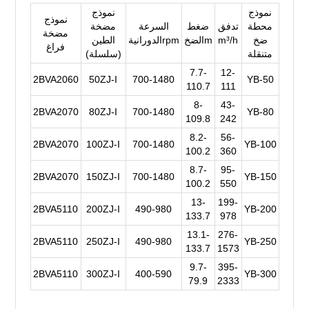
نموذج
نموذج
نموذج
محطة
تدفق
ضغط
السرعة
مضخة
مضخة
ضخ
m³/h
الضخm
الدورانيةrpm
الطين
فراغ
متنقلة
(سلسلة)
7.7-
12-
2BVA2060
50ZJ-I
700-1480
YB-50
110.7
111
8-
43-
2BVA2070
80ZJ-I
700-1480
YB-80
109.8
242
8.2-
56-
2BVA2070
100ZJ-I
700-1480
YB-100
100.2
360
8.7-
95-
2BVA2070
150ZJ-I
700-1480
YB-150
100.2
550
13-
199-
2BVA5110
200ZJ-I
490-980
YB-200
133.7
978
13.1-
276-
2BVA5110
250ZJ-I
490-980
YB-250
133.7
1573
9.7-
395-
2BVA5110
300ZJ-I
400-590
YB-300
79.9
2333