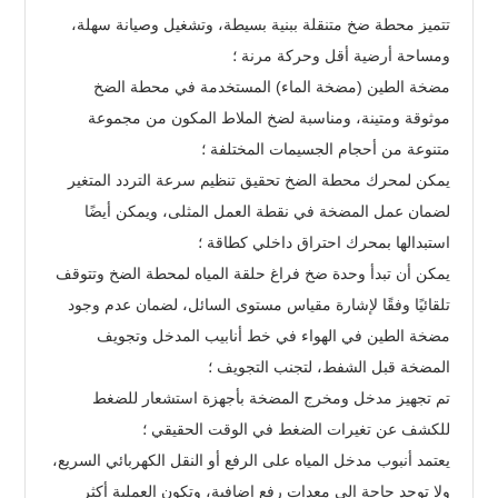
تتميز محطة ضخ متنقلة ببنية بسيطة، وتشغيل وصيانة سهلة،
ومساحة أرضية أقل وحركة مرنة ؛
مضخة الطين (مضخة الماء) المستخدمة في محطة الضخ
موثوقة ومتينة، ومناسبة لضخ الملاط المكون من مجموعة
متنوعة من أحجام الجسيمات المختلفة ؛
يمكن لمحرك محطة الضخ تحقيق تنظيم سرعة التردد المتغير
لضمان عمل المضخة في نقطة العمل المثلى، ويمكن أيضًا
استبدالها بمحرك احتراق داخلي كطاقة ؛
يمكن أن تبدأ وحدة ضخ فراغ حلقة المياه لمحطة الضخ وتتوقف
تلقائيًا وفقًا لإشارة مقياس مستوى السائل، لضمان عدم وجود
مضخة الطين في الهواء في خط أنابيب المدخل وتجويف
المضخة قبل الشفط، لتجنب التجويف ؛
تم تجهيز مدخل ومخرج المضخة بأجهزة استشعار للضغط
للكشف عن تغيرات الضغط في الوقت الحقيقي ؛
يعتمد أنبوب مدخل المياه على الرفع أو النقل الكهربائي السريع،
ولا توجد حاجة إلى معدات رفع إضافية، وتكون العملية أكثر