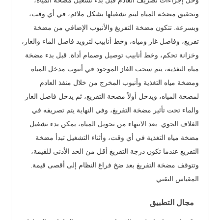
وتحقيق مضخة المياه ليتم تشغيلها بشكل ملائم، في أي وقت،
وبسرعة. تتكون مضخة التفريغ والأنبوب الإضافي من مضخة
تفريغ، وفاصل غاز ومياه، وخط أنابيب لتزويد فاصل الماء والغاز،
وخزانة تحكم، وخط أنابيب توصيل وصمام أداة. قبل بدء مضخة
مياه التغذية، يتم سحب الغاز الموجود في أنبوب مدخل المياه
ومضخة مياه التغذية وأنبوب المخرج من خلال منفذ العادم
لمضخة المياه، ويدخل أولاً مضخة التفريغ، ثم يدخل فاصل الغاز
والماء تحت تأثير مضخة التفريغ، وفي النهاية يتم تصريفه في
الغلاف الجوي. بعد الانتهاء من تحويل المياه، يمكن بدء تشغيل
مضخة مياه التغذية في أي وقت، وأثناء التشغيل تبدأ مضخة
التفريغ عندما تكون درجة التفريغ أقل من الحد الأدنى للقيمة،
وتتوقف مضخة التفريغ بعد ضخ فراغ النظام إلى أقصى قيمة.
المقياس التقني
مجال التطبيق