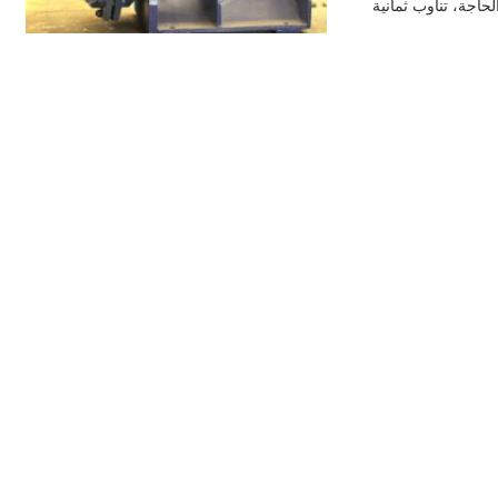
موقع في فترات 45 ° حسب الحاجة، تناوب ثمانية