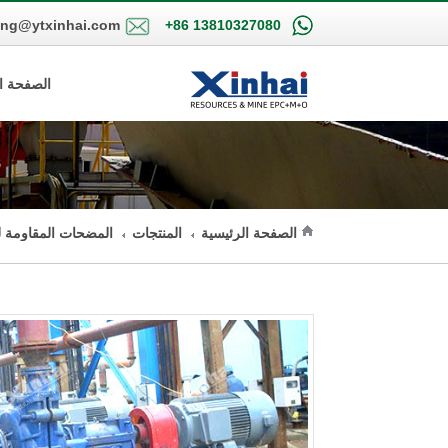
ing@ytxinhai.com
+86 13810327080
الصفحة ا
الصفحة الرئيسية
المنتجات
المضحات المقاومة ل