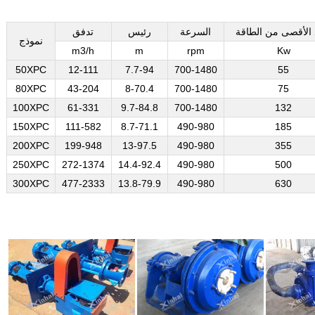
 الأقصى من الطاقة
السرعة
رئيس
تدفق
نموذج
m3/h
m
rpm
Kw
50XPC
12-111
7.7-94
700-1480
55
80XPC
43-204
8-70.4
700-1480
75
100XPC
61-331
9.7-84.8
700-1480
132
150XPC
111-582
8.7-71.1
490-980
185
200XPC
199-948
13-97.5
490-980
355
250XPC
272-1374
14.4-92.4
490-980
500
300XPC
477-2333
13.8-79.9
490-980
630