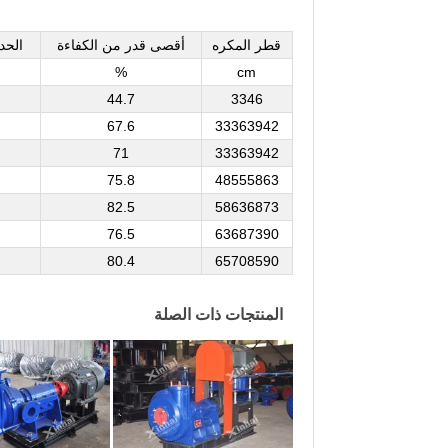
قطر المكره
أقصى قدر من الكفاءة
الحد
%
cm
44.7
3346
67.6
33363942
71
33363942
75.8
48555863
82.5
58636873
76.5
63687390
80.4
65708590
المنتجات ذات الصلة