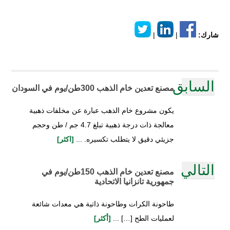
شارك:
|
|
السابق
مصنع تعدين خام الذهب 300طن/يوم في السودان
يكون مشروع خام الذهب عبارة عن مخلفات ذهبية
معالجة ذات درجة ذهبية تبلغ 4.7 جم / طن وحجم
جزيئي دقيق لا يتطلب تكسيره. ...
[اكثر]
التالي
مصنع تعدين خام الذهب 150طن/يوم في
جمهورية تانزانيا الاتحادية
طاحونة الكرات وطاحونة ذاتية هي معدات شائعة
لعمليات الطح […] ...
[أكثر]