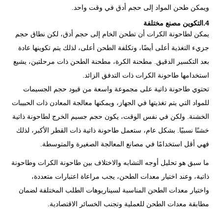
ويمكن طحن المواد إلى حجم أدق في وقت واحد.
4.التكوين مصنع مختلفة
يمكن لطاحونة الكرات أن تطحن الخام إلى حجم أدق، لكن نطاق حجم
جزيء التغذية أعلى أيضًا، وتكلفة الطحن أعلى، لذلك يتم تكوينها عادة
بعد التكسير الدقيق. مطحنة الكرة، مطحنة الطحن ذات مرحلتين، يشيع
استخدامها طاحونة الكرات ذات التدفق الزائد.
تحتوي طاحونة ذاتية على مجموعة واسعة من قيود حجم الجسيمات
للمواد التي يتم تغذيتها في الجهاز، ويمكنها معالجة المعادن ذات الحبيبات
الخشنة. ولكن في نفس الوقت، يكون حجم جسيم الخرج لطاحونة ذاتية
خشنًا نسبيًا. بشكل عام، ستعمل طاحونة ذاتية ذات القطر الأكبر، لذلك
فهي أقل استخدامًا في مصانع المعالجة الصغيرة والمتوسطة.
ما سبق هو تحليل أوجه التشابه والاختلاف بين طاحونة الكرات وطاحونة
ذاتية، وعند اختيار معدات الطحن، يجب مراعاة اعتبارات متعددة،
واختيار معدات الطحن المناسبة لسيناريوهات الطلب المختلفة لضمان
مطابقة معدات الطحن للعملية وتجنب الخسائر الاقتصادية.