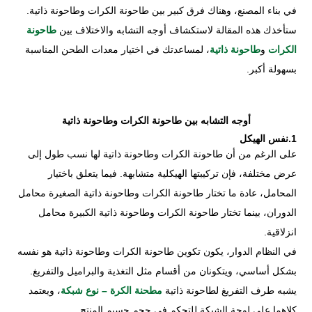
في بناء المصنع، وهناك فرق كبير بين طاحونة الكرات وطاحونة ذاتية.
ستأخذك هذه المقالة لاستكشاف أوجه التشابه والاختلاف بين
طاحونة
الكرات
و
طاحونة ذاتية
، لمساعدتك في اختيار معدات الطحن المناسبة
بسهولة أكبر.
أوجه التشابه بين طاحونة الكرات وطاحونة ذاتية
1.نفس الهيكل
على الرغم من أن طاحونة الكرات وطاحونة ذاتية لها نسب طول إلى
عرض مختلفة، فإن تركيبتها الهيكلية متشابهة. فيما يتعلق باختيار
المحامل، عادة ما تختار طاحونة الكرات وطاحونة ذاتية الصغيرة محامل
الدوران، بينما تختار طاحونة الكرات وطاحونة ذاتية الكبيرة محامل
انزلاقية.
في النظام الدوار، يكون تكوين طاحونة الكرات وطاحونة ذاتية هو نفسه
بشكل أساسي، ويتكونان من أقسام مثل التغذية والبراميل والتفريغ.
يشبه طرف التفريغ لطاحونة ذاتية
مطحنة الكرة – نوع شبكة
، ويعتمد
كلاهما على لوحة الشبكة للتحكم في حجم جسيم المنتج.