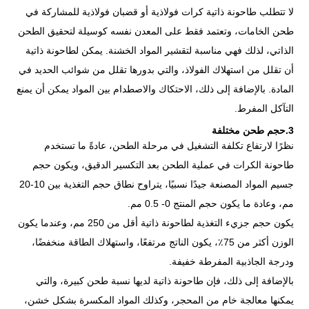
لا تتطلب طاحونة ذاتية كرات فولاذية أو قضبان فولاذية للمشاركة في
طحن الخامات، وتعتمد فقط على المعدن نفسه كوسيلة لتحقيق الطحن
الذاتي، لذلك فهي مناسبة لتقشير المواد الخشنة. يمكن لطاحونة ذاتية
أن تقلل من استهلاك الفولاذ، والتي بدورها تقلل من شوائب الحديد في
المادة. بالإضافة إلى ذلك، الاحتكاك والاصطدام بين المواد يمكن أن يمنع
التآكل المفرط.
3.حجم طحن مختلفة
نظرًا لارتفاع تكلفة التشغيل في مرحلة الطحن، عادةً ما تستخدم
طاحونة الكرات في عملية الطحن بعد التكسير الدقيق، ويكون حجم
جسيم المواد المصنعة جيدًا نسبيًا، يتراوح نطاق حجم التغذية بين 10-20
مم، وعادة ما يكون حجم المنتج 0- 0.5 مم.
يكون حجم جزيء التغذية لطاحونة ذاتية أقل من 250 مم، وعندما يكون
الوزن أكثر من 75٪، يكون الناتج مرتفعًا، واستهلاك الطاقة منخفضًا،
ودرجة الجاذبية المفرطة خفيفة.
بالإضافة إلى ذلك، فإن طاحونة ذاتية لديها نسبة طحن كبيرة، والتي
يمكنها معالجة خام من المحجر، وكذلك المواد المكسرة بشكل خشن،