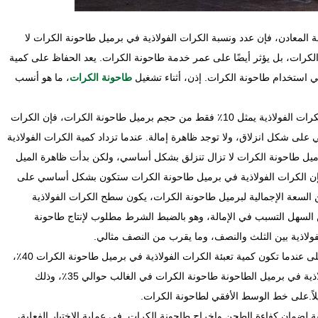
المعادن، فإن عدد ونسبة الكرات الفولاذية في برميل طاحونة الكرات لا
الكرات، بل يؤثر أيضًا على عمر خدمة طاحونة الكرات. يعد الحفاظ على كمية
 في استخدام طاحونة الكرات. إذن، أثناء تشغيل
طاحونة الكرات
، ما هو أنسب
عندما تكون سرعة دوران طاحونة الكرات ثابتة وحجم الكرات الفولاذية يمثل 10٪ فقط من حجم برميل طاحونة الكرات، فإن الكرات
ى شكل انزلاق، ولا توجد ظاهرة إمالة. عندما تزداد كمية الكرات الفولاذية
وجودة في برميل طاحونة الكرات لا تزال تنزلق بشكل أساسي، ولكن بدأت ظاهرة الميل
ور. عندما تتجاوز كمية الكرات الفولاذية 40٪، فإن الكرات الفولاذية في برميل طاحونة الكرات ستكون بشكل أساسي على
لة. عندما تشغل كمية الكرات الفولاذية 50٪ من السعة الإجمالية لبرميل طاحونة الكرات، يكون سطح الكرات الفولاذية
لسهل التسبب في الإمالة، وهو بالضبط الشرط مطلوب لإنتاج طاحونة
ولاذية بين الثلث والنصف، وما يقرب من النصف مثالي.
وفقًا للنتائج التجريبية، يكون ناتج طاحونة الكرات هو الأعلى عندما تكون كمية تعبئة الكرات الفولاذية في برميل طاحونة الكرات 40٪،
ولكن في الإنتاج الفعلي، يكون معدل ملء الكرات الفولاذية في برميل الطاحونة طاحونة الكرات في الغالب حوالي 35٪، وذلك
لاً.على خط الوسط الأفقي لطاحونة الكرات.
ذية لضمان كفاءة الطحن وإخراج طاحونة الكرات. في عملية الاختيار الفعلية،