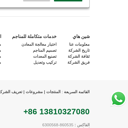
شين هاي
خدمات متكاملة للمناجم
ا
معلومات عنا
اختبار معالجة المعادن
م
تاريخ الشركة
تصميم المناجم
م
ثقافة الشركة
تصنيع المعدات
م
فريق الشركة
تركيب وتعديل
م
القائمة السريعة :
المنتجات
|
مشروعات
|
تعريف الشرك
+86 13810327080
الفاكس :
860535-6300568