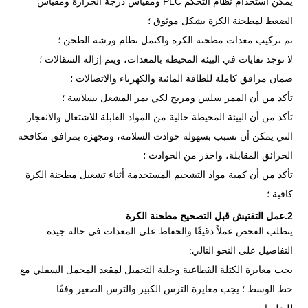
يمكن استخدام نظام التحكم PLC ومقياس درجة الحرارة ومقياس
الضغط لمطحنة الكرة بشكل موثوق ؛
تم تركيب معدات مطحنة الكرة واكتمل نظام ورشة الطحن ؛
لا توجد نفايات في البيئة المحيطة بالمعدات، ويتم إزالة السقالات ؛
ضمان مرافق كاملة للطاقة المائية والكهرباء والاتصالات ؛
تأكد من أن الممر سلس ومريح لكي يمر المشغل بسلاسة ؛
تأكد من أن البيئة المحيطة خالية من المواد القابلة للاشتعال والانفجار
التي يمكن أن تسبب بسهولة حوادث السلامة، ومجهزة بمرافق مكافحة
الحرائق المقابلة، واحذر من الحوادث ؛
تأكد من أن كمية مواد التشحيم المستخدمة أثناء تشغيل مطحنة الكرة
كافية ؛
2.عمل التفتيش قبل التصحيح مطحنة الكرة
يتطلب الفحص عملاً دقيقًا والحفاظ على المعدات في حالة جيدة.
التفاصيل على النحو التالي:
يجب معايرة الكتلة القطاعية وجلبة التحميل لمقعد المحمل السفلي مع
خط الوسط ؛ يجب معايرة الترس الكبير والترس الصغير وفقًا