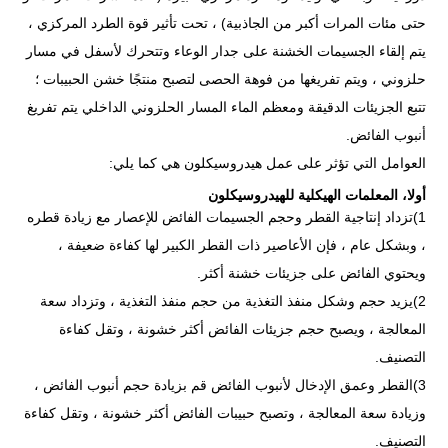
حتى مئات المرات أكبر من الجاذبية) ، تحت تأثير قوة الطرد المركزي ،
يتم إلقاء الجسيمات الخشنة على جدار الوعاء وتتحرك لأسفل في مسار
حلزوني ، ويتم تفريغها من فوهة الحصى لتصبح منتجًا خشن الحبيبات ؛
تتبع الجزيئات الدقيقة ومعظم الماء المسار الحلزوني الداخلي يتم تفريغ
أنبوب الفائض.
العوامل التي تؤثر على عمل هيدروسيكلون هي كما يلي:
أولا، المعلمات الهيكلية للهيدروسيكلون
1)تزداد إنتاجية القطر وحجم الجسيمات الفائض للإعصار مع زيادة قطره
، وبشكل عام ، فإن الأعاصير ذات القطر الكبير لها كفاءة ضعيفة ،
ويحتوي الفائض على جزيئات خشنة أكثر.
2)يزيد حجم وشكل منفذ التغذية من حجم منفذ التغذية ، وتزداد سعة
المعالجة ، ويصبح حجم جزيئات الفائض أكثر خشونة ، وتقل كفاءة
التصنيف.
3)القطر وعمق الإدخال لأنبوب الفائض قم بزيادة حجم أنبوب الفائض ،
وزيادة سعة المعالجة ، وتصبح حبيبات الفائض أكثر خشونة ، وتقل كفاءة
التصنيف.