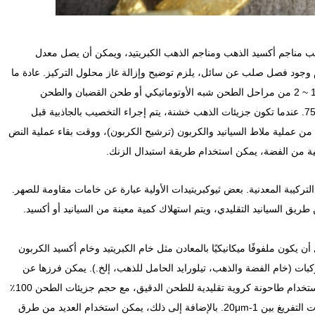
 مناجم أكسيد الذهب ومناجم الذهب الكبريتيد، ويمكن أن يصل معدل
ل عام إلى أكثر من 90٪. نظرًا لعدم وجود فصل صلب عن سائل، يلزم توضيح وإزالة غاز محلول التركيز. عادة ما
يتم تحضير الخام من خلال 2 ~ 3 مراحل من التكسير و 1 ~ 2 من مراحل الطحن شبه الأوتوماتيكي أو طحن القضبان والطحن
بالكرات بحيث يمكن أن يصل حجم التغذية إلى 8٪ <75μm. عندما تكون جزيئات الذهب خشنة، يتم إجراء التخصيب بالجاذبية قبل
ن عملية ملاط ​​السيانيد والكربون (ترشيح الكربون)، ووقت بقاء عملية النض
ية من الفضة، يمكن استخدام طريقة استبدال الزنك.
لتركيبة المعدنية. بعض ثيوكبريتيدات الأولية عبارة عن خامات مقاومة للصهر.
يق السيانيد التقليدي، ويتم استهلاك كمية معينة من السيانيد أو أكسيد.
كون ملفوفًا ميكانيكيًا بالمعادن مثل خام الكبريتيد وخام أكسيد الكربون
ركبات (خام الفضة والذهب، تيلورايد الحامل للذهب، إلخ.). يمكن فرزها عن
طريق المعالجة الحرارية المسبقة.الشرط المسبق هو استخدام طاحونة كروية تقليدية للطحن الدقيق، مع حجم جزيئات الطحن 100٪
<28μm أو طحن متناهى الصغر، بحيث يكون حجم جزيئات التفريغ بين 1-20μm. بالإضافة إلى ذلك، يمكن استخدام العديد من طرق