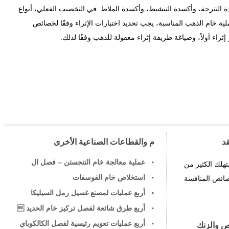
دة النترجة، وأكسدة التنشيط، وأكسدة الملاط. في التخصيب الفعلي، أنواع
ية خام الذهب المناسبة، يجب تحديد اختبارات الإثراء وفقًا لخصائص
راء أولاً، وصياغة طريقة إثراء معقولة للذهب وفقًا لذلك.
د
م والقطاعات الصناعية الأخرى
عملية معالجة خام التنجستن – فصل ال
هلك الكثير من
استخلاص خام الفوسفات
صائص المنافسة
أربع عمليات لمصنع غسيل رمل السيليكا
أربع طرق شائعة لفصل تركيز خام الحديد 
أربع عمليات تعويم رئيسية لفصل الكالكوباي
ص والزنك