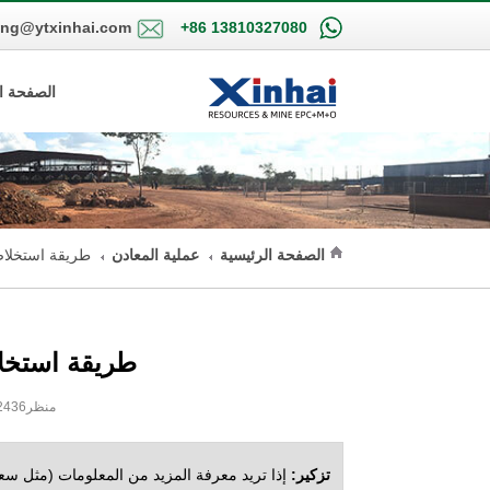
ing@ytxinhai.com
+86 13810327080
الصفحة ا
الصفحة الرئيسية
عملية المعادن
طريقة استخلاص
طريقة استخل
2021-01-27 16:04:46 XinHai منظر2436
تزكير:
إذا تريد معرفة المزيد من المعلومات (مثل سعر 