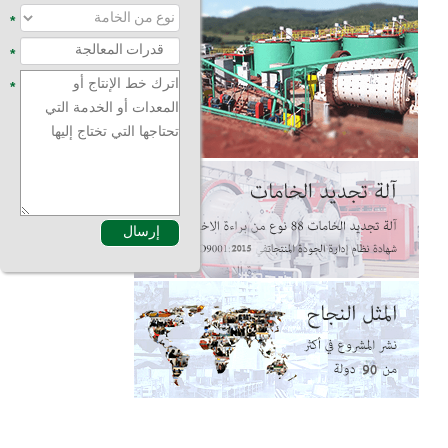
*
*
*