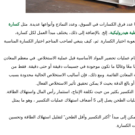
ضًا عدد فرق الكسارات في السوق، وعدد النماذج وأنواعها عديدة. مثل
كسارة
ة هيدروليكية
، إلخ. بالإضافة إلى ذلك، يختلف مبدأ العمل لكل كسارة،
بة اختيار الكسارة. ثم، كيف ينبغي لصاحب المناجم اختيار الكسارة المناسبة
م عمليات تحضير المواد الأساسية قبل عملية الاستخلاص. في معظم المعادن
يقًا معًا وغالبًا ما تكون موجودة في جسيمات دقيقة أو حتى دقيقة. فقط من
ة المعادن القائمة. ومع ذلك، فإن أساليب الاستخلاص الحالية محدودة بسبب
بالغ الدقة بحيث لا يمكن تحقيق تأثير الاستخلاص الفعال.
لتكسير بكثير من حيث تكلفة الإنتاج، استثمار رأس المال واستهلاك الطاقة.
وفقا للإحصاءات، فإن استهلاك الطاقة لكل وحدة من عمليات الطحن يصل إلى 5 أضعاف استهلاك عمليات التكسير ، وهو ما يمثل
يمكن إلى مبدأ “أكثر التكسير وأقل الطحن” لتقليل استهلاك الطاقة وتحسين
ت الكسارة.