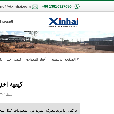
ing@ytxinhai.com
+86 13810327080
الصفحة ا
الصفحة الرئيسية
أخبار المعدات
كيفية اختيار ال
كيفية اخت
2019-09-27 5:36:43 XinHai منظر2744
تزكير:
إذا تريد معرفة المزيد من المعلومات (مثل سعر 