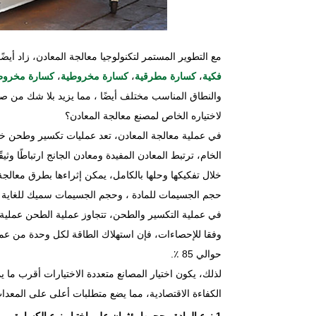
مع التطوير المستمر لتكنولوجيا معالجة المعادن، زاد أي
فكية
،
كسارة مطرقية
،
كسارة مخروطية
،
كسارة مخروطي
والنطاق المناسب مختلف أيضًا ، مما يزيد بلا شك من صعو
لاختياره الخاص لمصنع معالجة المعادن؟
في عملية معالجة المعادن، تعد عمليات تكسير وطحن خا
الخام، ترتبط المعادن المفيدة ومعادن الجانج ارتباطًا وث
خلال تفكيكها وحلها بالكامل، يمكن إثراءها بطرق معالج
حجم الجسيمات للمادة ، وحجم الجسيمات سميك للغاية أو 
في عملية التكسير والطحن، تتجاوز عملية الطحن عملية ا
حوالي 85 ٪.
لذلك، يكون اختيار المصانع متعددة الاختيارات أقرب ما 
الكفاءة الاقتصادية، مما يضع متطلبات أعلى على المعدا
1.نوع المادة وحجمها يؤثران على اختيار نوع الكسارة