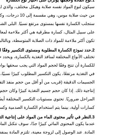
سيكون لنوع المواد نفسه صلابة وهيكل مختلف، والذي له قي
من حيث صلابة موس
ستجلب الكسارة نفسها بمستوى مرتفع نسبيًا. البلى الشد
على سبيل المثال، كسارة مطرقية هي أكثر ملاءمة لمعا
تكون أكثر ملاءمة للمواد ذات الصلابة المتوسطة، وبالتال
2.حدد نموذج الكسارة المطلوبة ومستوى التكسير وفقًا لحجم جسيم المادة
تختلف الأنواع المختلفة لمنافذ التغذية بالكسارة، ويحد
للكسارة أن تنتج وفقًا لحجم المواد التي يجب سحقها بوا
في التغذية مرتفعًا، يكون التكسير المطلوب كبيرًا نسبيًا
الجسيمات الدقيقة (قريب من أو أقل من حجم منفذ التفريغ)
إنتاجية ذلك. إذا كان حجم جسيم التغذية كبيرًا وكان حجم 
المراحل ضروريًا. تحتوي مستويات التكسير المختلفة أيضً
كسارات أولية، بينما يتم استخدام الكسارة الصدمية وكس
3.النظر في تأثير محتوى الماء من المواد على إنتاجية التكسير
عندما يكون المحتوى المائي كبيرًا جدًا، سوف تتكتل الما
المادة. عند الوصول إلى لزوجة معينة، تلتزم المادة بمنف