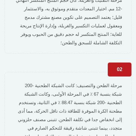
مرحلة التفتيت والغربلة: كان حجم المنتج المتكسر النهائي
-12 مم. اختيار المعدات متقدم وموثوق به، والاستثمار
قليل؛ يعتمد التصميم على تكوين مصنع مشترك مدمج
ومعقول لعمليات التكسير والغربلة، وإدارة الإنتاج مريحة
للغاية؛ المنتج المتكسر له حجم دقيق من الحبوب ويوفر
التكلفة الشاملة للسحق والطحن؛
02
مرحلة الطحن والتصنيف: كانت الشبكة الطحنية -200
شبكة بنسبة 67 ٪ في المرحلة الأولىى، وكانت الشبكة
الطحنية -200 شبكة بنسبة 88.47 ٪ في الثانية، وتستخدم
مطحنة الكرة الموفرة للطاقة ذات ناقل الحركة، مما أدى
إلى انخفاض جدا في تكلفة الطحن. تتبنى مصنف حلزوني
متجدد، بينما تتبنى شاشة رقيقة للتحكم الصارم في