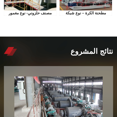
مطحنة الكرة – نوع شبكة
مصنف حلزوني- نوع مغمور
نتائج المشروع